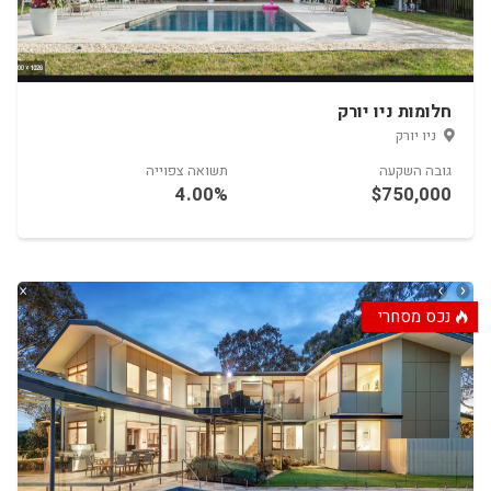
חלומות ניו יורק
15.00%
$1,000,000
יל
נכס מסחרי
השקעה
תשואה צפוייה