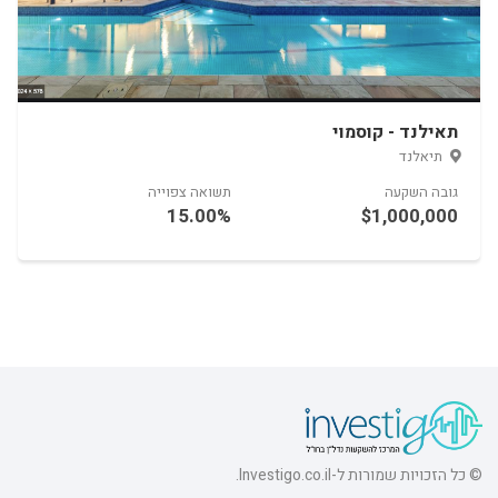
תאילנד - קוסמוי
 יורק
השקעה
תשואה צפוייה