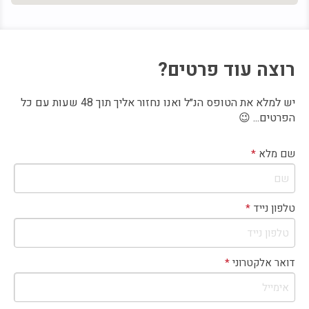
ות לקבלת משכנתא
 לכספי המשקיעים
ת למגורים בנכס
״י חברת ניהול (simsam)
יש למלא את הטופס הנ״ל ואנו נחזור אליך תוך 48 שעות עם כל
הפרטים... 😉
שם מלא
*
טלפון נייד
*
דואר אלקטרוני
*