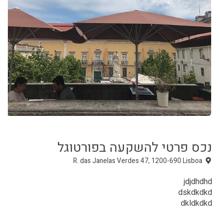
נכס פרטי להשקעה ב
פורטוגל
jdjdhdhd
dskdkdkd
dkldkdkd