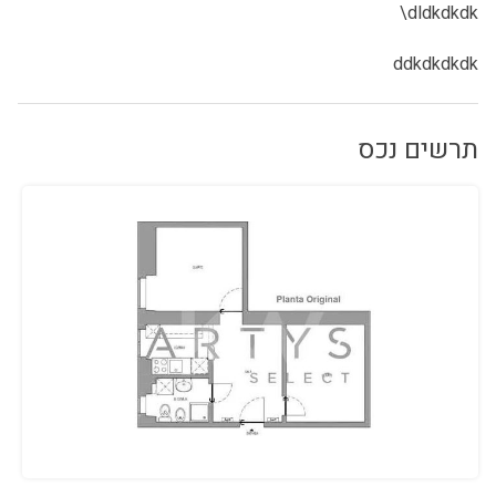
dldkdkdk\
ddkdkdkdk
תרשים נכס
הפרוייקט מעניין אותך?