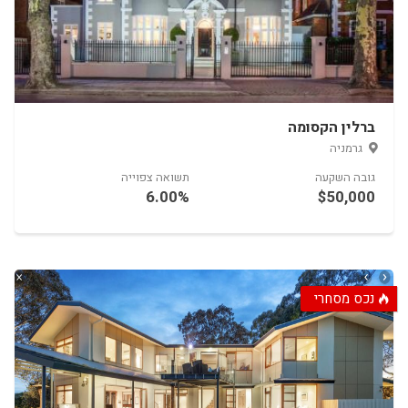
ה אישור להעביר את פרטיך ליזמי הפרוייקט הרלוונטיים
הפרטיות שלנו
.
15.00%
$1,000,000
ברלין הקסומה
נכס מסחרי
יל
השקעה
תשואה צפוייה