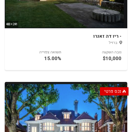
- ריו דה זאנרו
6.00%
$50,000
 יורק
נכס פרטי
השקעה
תשואה צפוייה