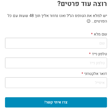
ות לקבלת משכנתא
 לכספי המשקיעים
יש למלא את הטופס הנ״ל ואנו נחזור אליך תוך 48 שעות עם כל
ת למגורים בנכס
הפרטים... 😉
 ע״י חברת ניהול (טראמפ נכסים)
שם מלא
*
טלפון נייד
*
דואר אלקטרוני
*
צרו איתי קשר!