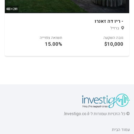
- ריו דה זאנרו
 יורק