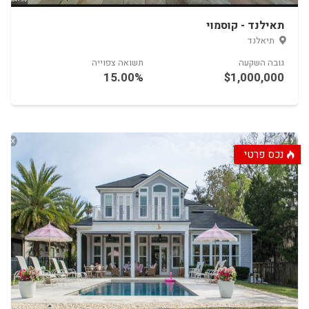
תאילנד - קוסמוי
4.00%
$750,000
נכס פרטי
ניה
השקעה
תשואה צפוייה